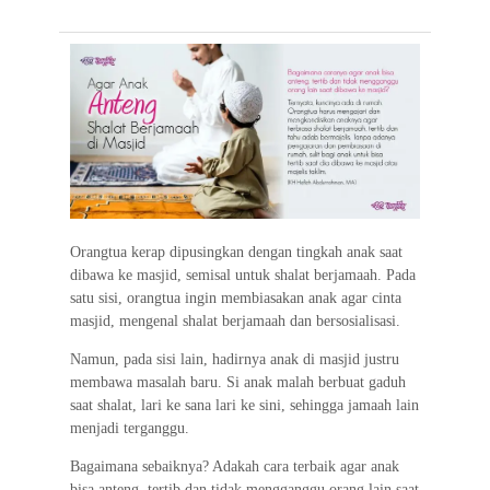
e
t
t
e
e
i
e
b
t
s
g
l
o
e
A
r
o
r
p
a
k
p
m
Orangtua kerap dipusingkan dengan tingkah anak saat
dibawa ke masjid, semisal untuk shalat berjamaah. Pada
satu sisi, orangtua ingin membiasakan anak agar cinta
masjid, mengenal shalat berjamaah dan bersosialisasi.
Namun, pada sisi lain, hadirnya anak di masjid justru
membawa masalah baru. Si anak malah berbuat gaduh
saat shalat, lari ke sana lari ke sini, sehingga jamaah lain
menjadi terganggu.
Bagaimana sebaiknya? Adakah cara terbaik agar anak
bisa anteng, tertib dan tidak mengganggu orang lain saat