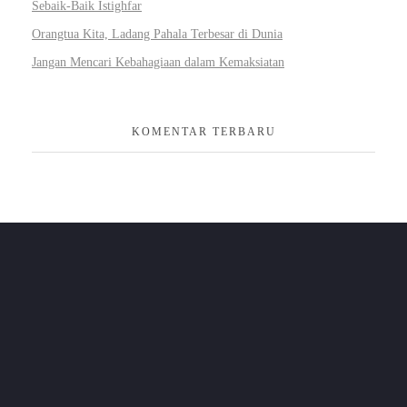
Sebaik-Baik Istighfar
Orangtua Kita, Ladang Pahala Terbesar di Dunia
Jangan Mencari Kebahagiaan dalam Kemaksiatan
KOMENTAR TERBARU