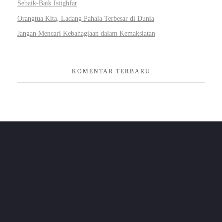
Sebaik-Baik Istighfar
Orangtua Kita, Ladang Pahala Terbesar di Dunia
Jangan Mencari Kebahagiaan dalam Kemaksiatan
KOMENTAR TERBARU