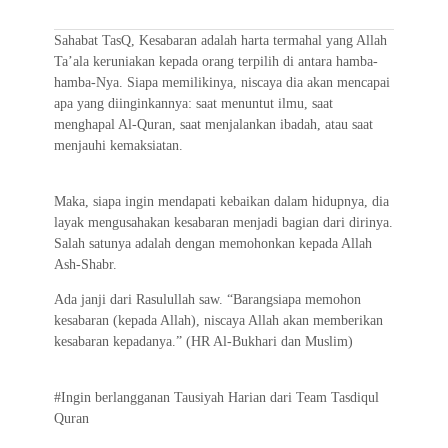
e
t
t
e
e
i
e
b
t
s
g
l
Sahabat TasQ, Kesabaran adalah harta termahal yang Allah
o
e
A
r
Ta’ala keruniakan kepada orang terpilih di antara hamba-
hamba-Nya. Siapa memilikinya, niscaya dia akan mencapai
o
r
p
a
apa yang diinginkannya: saat menuntut ilmu, saat
k
p
m
menghapal Al-Quran, saat menjalankan ibadah, atau saat
menjauhi kemaksiatan.
Maka, siapa ingin mendapati kebaikan dalam hidupnya, dia
layak mengusahakan kesabaran menjadi bagian dari dirinya.
Salah satunya adalah dengan memohonkan kepada Allah
Ash-Shabr.
Ada janji dari Rasulullah saw. “Barangsiapa memohon
kesabaran (kepada Allah), niscaya Allah akan memberikan
kesabaran kepadanya.” (HR Al-Bukhari dan Muslim)
#Ingin berlangganan Tausiyah Harian dari Team Tasdiqul
Quran