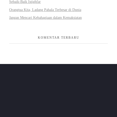
Sebaik-Baik Istighfar
Orangtua Kita, Ladang Pahala Terbesar di Dunia
Jangan Mencari Kebahagiaan dalam Kemaksiatan
KOMENTAR TERBARU