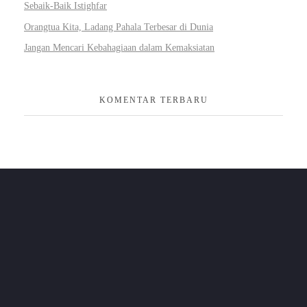
Sebaik-Baik Istighfar
Orangtua Kita, Ladang Pahala Terbesar di Dunia
Jangan Mencari Kebahagiaan dalam Kemaksiatan
KOMENTAR TERBARU